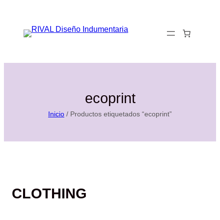
Saltar
al
0
contenido
ecoprint
Inicio
/ Productos etiquetados “ecoprint”
CLOTHING