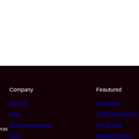
Company
Feautured
About Us
ALT Designs
Policy
COUTURE Collection
Terms and Conditions
ART Designs
eras
Shop
URBAN Collection