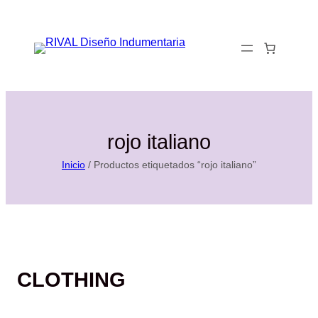
Saltar
al
0
contenido
rojo italiano
Inicio
/ Productos etiquetados “rojo italiano”
CLOTHING