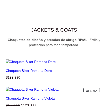
JACKETS & COATS
Chaquetas de diseño
y
prendas de abrigo RIVAL
. Estilo y
protección para toda temporada.
Chaqueta Biker Ramona Dore
$
199.990
PRODU
OFERTA
EN
Chaqueta Biker Ramona Violeta
OFERT
El
El
$
199.990
$
129.990