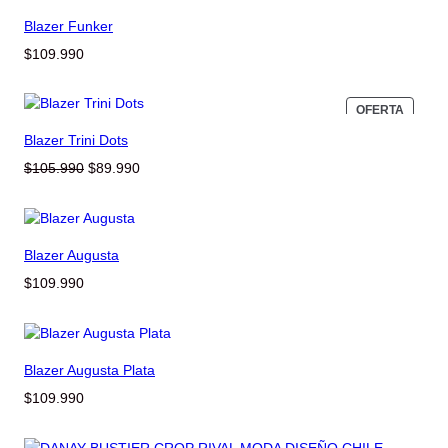
Blazer Funker
$
109.990
PRODU
OFERTA
EN
Blazer Trini Dots
OFERT
El
El
$
105.990
$
89.990
precio
precio
original
actual
era:
es:
$105.990.
$89.990.
Blazer Augusta
$
109.990
Blazer Augusta Plata
$
109.990