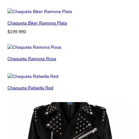
precio
precio
original
actual
era:
es:
$199.990.
$129.990.
Chaqueta Biker Ramona Plata
$
199.990
Chaqueta Ramona Rosa
Chaqueta Rafaella Red