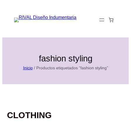
Saltar
al
0
contenido
fashion styling
Inicio
/ Productos etiquetados “fashion styling”
CLOTHING