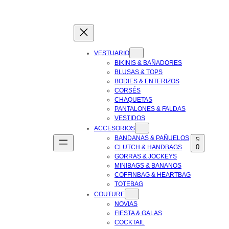
VESTUARIO
BIKINIS & BAÑADORES
BLUSAS & TOPS
BODIES & ENTERIZOS
CORSÉS
CHAQUETAS
PANTALONES & FALDAS
VESTIDOS
ACCESORIOS
BANDANAS & PAÑUELOS
0
CLUTCH & HANDBAGS
GORRAS & JOCKEYS
MINIBAGS & BANANOS
COFFINBAG & HEARTBAG
TOTEBAG
COUTURE
NOVIAS
FIESTA & GALAS
COCKTAIL