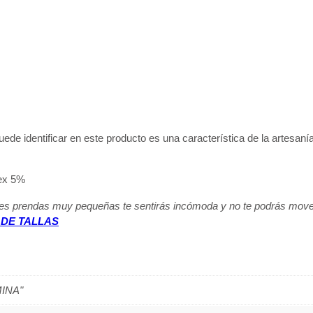
n
t
i
d
a
d
puede identificar en este producto es una característica de la artesa
dex 5%
s prendas muy pequeñas te sentirás incómoda y no te podrás mover 
 DE TALLAS
MINA"