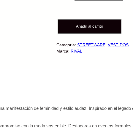
V
Añadir al carrito
e
s
t
Categoria:
STREETWARE
, 
VESTIDOS
i
Marca:
RIVAL
d
o
L
u
c
i
l
a
F
una manifestación de feminidad y estilo audaz. Inspirado en el legado de
l
u
c
mpromiso con la moda sostenible. Destacaras en eventos formales ha
a