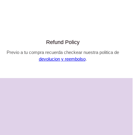
original
actual
era:
es:
$46.990.
$29.990.
Refund Policy
Previo a tu compra recuerda checkear nuestra politica de
devolucion y reembolso
.