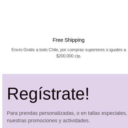
original
actual
era:
es:
$48.990.
$34.990.
Free Shipping
Envío Gratis a todo Chile, por compras superiores o iguales a
$200.000 clp.
Regístrate!
Para prendas personalizadas, o en tallas especiales
nuestras promociones y actividades.