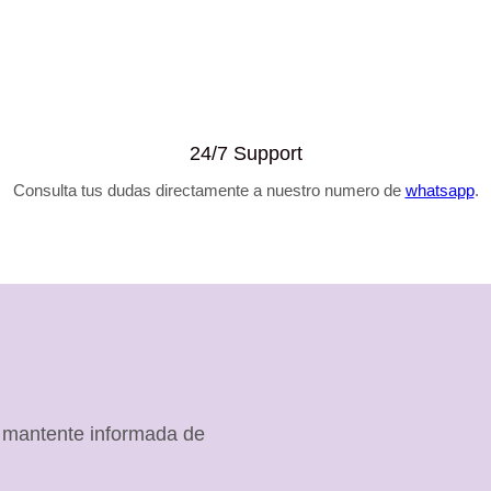
original
actual
era:
es:
$48.990.
$34.990.
24/7 Support
Consulta tus dudas directamente a nuestro numero de
whatsapp
.
, mantente informada de