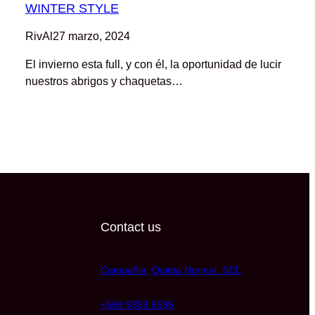
WINTER STYLE
RivAl
27 marzo, 2024
El invierno esta full, y con él, la oportunidad de lucir
nuestros abrigos y chaquetas…
Contact us
Compañia, Quinta Normal, SCL
+569 9359 9586