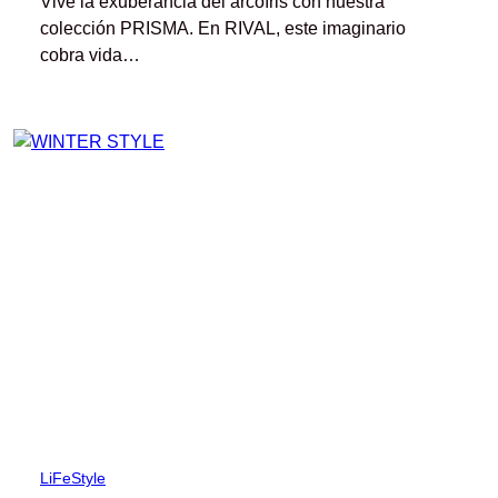
Vive la exuberancia del arcoíris con nuestra
colección PRISMA. En RIVAL, este imaginario
cobra vida…
LiFeStyle