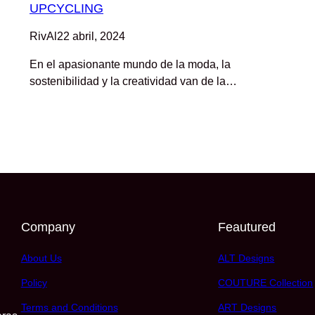
UPCYCLING
RivAl
22 abril, 2024
En el apasionante mundo de la moda, la
sostenibilidad y la creatividad van de la…
Company
Feautured
About Us
ALT Designs
Policy
COUTURE Collection
Terms and Conditions
ART Designs