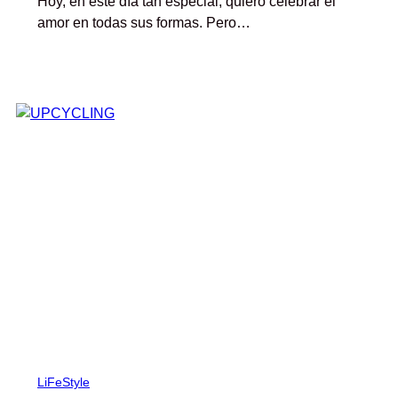
Hoy, en este día tan especial, quiero celebrar el
amor en todas sus formas. Pero…
LiFeStyle