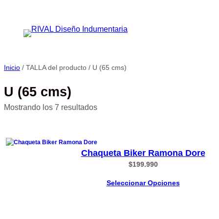
Saltar
al
contenido
Inicio
/ TALLA del producto / U (65 cms)
U (65 cms)
Ordenado
Mostrando los 7 resultados
por
precio:
bajo
Chaqueta Biker Ramona Dore
a
$
199.990
alto
Seleccionar Opciones